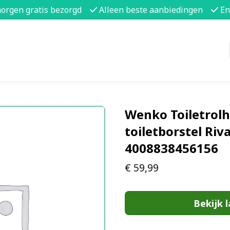
morgen gratis bezorgd
Alleen beste aanbiedingen
En
Wenko Toiletrol
toiletborstel Riva
4008838456156
€
59,99
Bekijk l