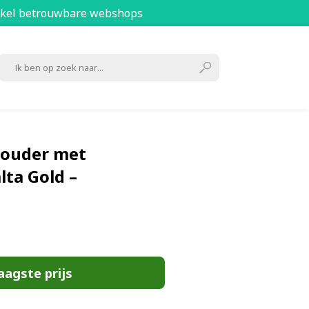
kel betrouwbare webshops
houder met
lta Gold –
aagste prijs