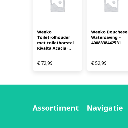
Wenko 
Wenko Doucheset
Toiletrolhouder 
Watersaving – 
met toiletborstel 
4008838442531
Rivalta Acacia ̵...
€
72,99
€
52,99
Assortiment
Navigatie