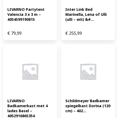
LIVARNO Partytent 
Inter Link Bed 
Valencia 3 x 3 m – 
Marinella, Lena of Ulli 
4054599190815
(ulli – wit) &#...
€
79,99
€
255,99
LIVARNO 
Schildmeyer Badkamer 
Badkamerkast met 4 
spiegelkast Dorina (120 
lades Basel – 
cm) – 402...
4052916865354