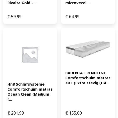
Rivalta Gold –...
microvezel...
€
59,99
€
64,99
BADENIA TRENDLINE 
Comfortschuim matras 
XXL (Extra stevig (H4...
Hn8 Schlafsysteme 
Comfortschuim matras 
Ocean Clean (Medium 
(...
€
201,99
€
155,00