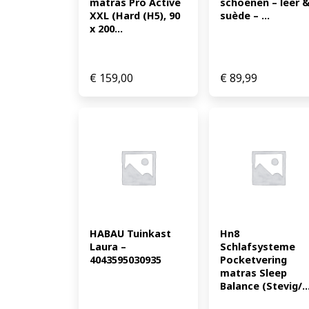
matras Pro Active 
schoenen – leer &
XXL (Hard (H5), 90 
suède – ...
x 200...
€
159,00
€
89,99
HABAU Tuinkast 
Hn8 
Laura – 
Schlafsysteme 
4043595030935
Pocketvering 
matras Sleep 
Balance (Stevig/..