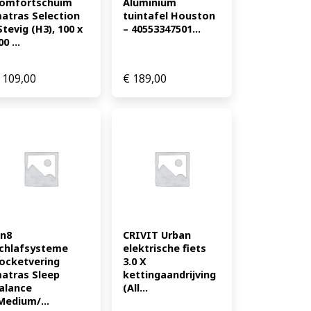
omfortschuim 
Aluminium 
atras Selection 
tuintafel Houston 
Stevig (H3), 100 x 
– 40553347501...
00 ...
109,00
€
189,00
n8 
CRIVIT Urban 
chlafsysteme 
elektrische fiets 
ocketvering 
3.0 X 
atras Sleep 
kettingaandrijving 
alance 
(All...
Medium/...