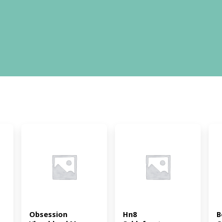
Obsession 
Hn8 
B