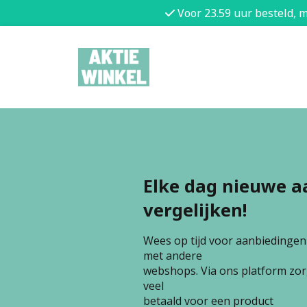
Voor 23.59 uur besteld, 
Elke dag nieuwe a
vergelijken!
Wees op tijd voor aanbiedingen e
met andere
webshops. Via ons platform zorg
veel
betaald voor een product