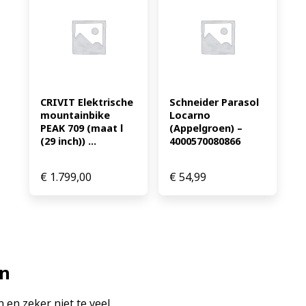
CRIVIT Elektrische 
Schneider Parasol 
mountainbike 
Locarno 
PEAK 709 (maat l 
(Appelgroen) – 
(29 inch)) ...
4000570080866
€
1.799,00
€
54,99
en
 en zeker niet te veel