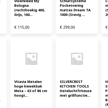
 
Vloerkleed My 
Schlafsysteme 
C
Bologna 
Pocketvering 
m
(rechthoekig 460, 
matras Dream TA 
(
Grijs, 160...
1000 (Stevig ...
2
€
115,00
€
299,00
€
Vitavia Metalen 
SILVERCREST 
H
hoge kweekbak 
KITCHEN TOOLS 
S
Meta – 63 of 86 cm 
Heteluchtfriteuse 
P
hoogt...
met grillfunctie...
m
.
B
(