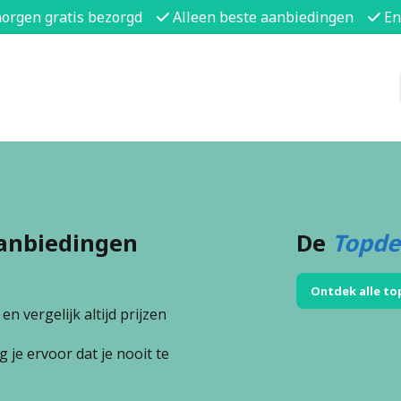
morgen gratis bezorgd
Alleen beste aanbiedingen
En
anbiedingen
De
Topde
Ontdek alle to
n vergelijk altijd prijzen
 je ervoor dat je nooit te