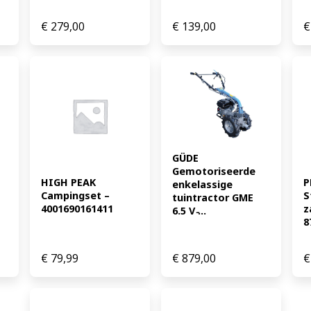
€
279,00
€
139,00
€
GÜDE 
Gemotoriseerde 
HIGH PEAK 
P
enkelassige 
Campingset – 
S
tuintractor GME 
4001690161411
z
6.5 V ̵...
8
€
79,99
€
879,00
€