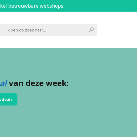
kel betrouwbare webshops
al
van deze week:
pdeals