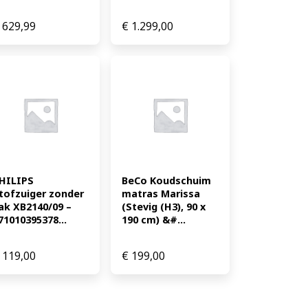
629,99
€
1.299,00
HILIPS 
BeCo Koudschuim 
tofzuiger zonder 
matras Marissa 
ak XB2140/09 – 
(Stevig (H3), 90 x 
71010395378...
190 cm) &#...
119,00
€
199,00