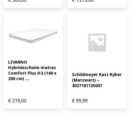
€
369,00
€
1.279,00
LIVARNO 
Hybrideschuim matras 
Comfort Plus H3 (140 x 
Schildmeyer Kast Ryker 
200 cm) ...
(Matzwart) – 
4027181125007
€
219,00
€
99,99