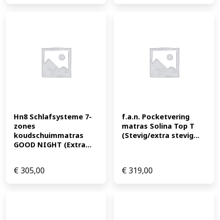
Hn8 Schlafsysteme 7-
f.a.n. Pocketvering 
zones 
matras Solina Top T 
koudschuimmatras 
(Stevig/extra stevig...
GOOD NIGHT (Extra...
€
305,00
€
319,00