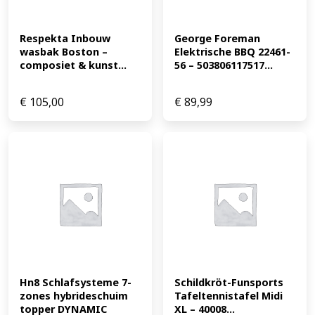
Respekta Inbouw 
George Foreman 
wasbak Boston – 
Elektrische BBQ 22461-
composiet & kunst...
56 – 503806117517...
€
105,00
€
89,99
Hn8 Schlafsysteme 7-
Schildkröt-Funsports 
zones hybrideschuim 
Tafeltennistafel Midi 
topper DYNAMIC 
XL – 40008...