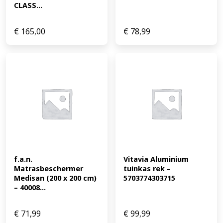
CLASS...
€
165,00
€
78,99
f.a.n. 
Vitavia Aluminium 
Matrasbeschermer 
tuinkas rek – 
Medisan (200 x 200 cm) 
5703774303715
– 40008...
€
71,99
€
99,99