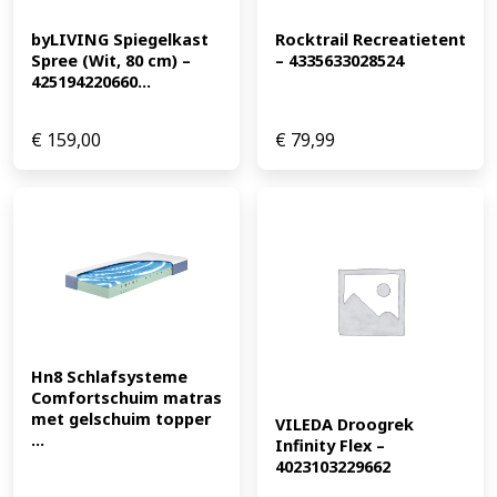
byLIVING Spiegelkast 
Rocktrail Recreatietent 
Spree (Wit, 80 cm) – 
– 4335633028524
425194220660...
€
159,00
€
79,99
Hn8 Schlafsysteme 
Comfortschuim matras 
met gelschuim topper 
VILEDA Droogrek 
...
Infinity Flex – 
4023103229662