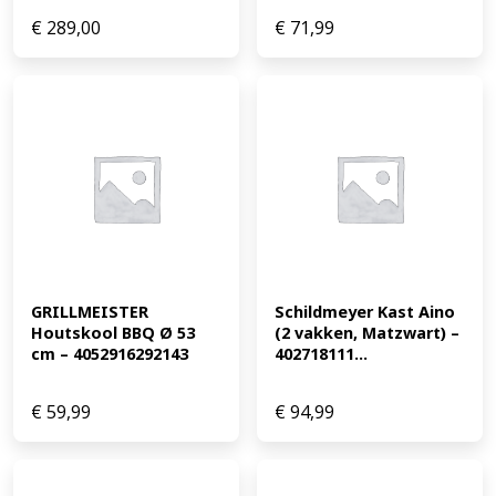
€
289,00
€
71,99
GRILLMEISTER 
Schildmeyer Kast Aino 
Houtskool BBQ Ø 53 
(2 vakken, Matzwart) – 
cm – 4052916292143
402718111...
€
59,99
€
94,99