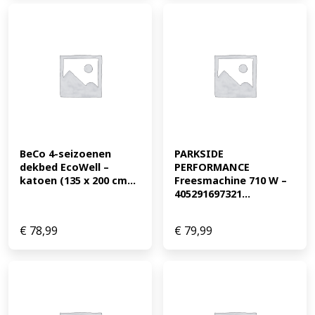
BeCo 4-seizoenen 
PARKSIDE 
dekbed EcoWell – 
PERFORMANCE 
katoen (135 x 200 cm...
Freesmachine 710 W – 
405291697321...
€
78,99
€
79,99