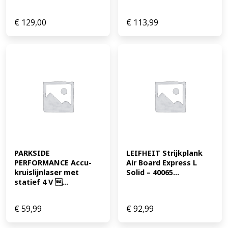
€
129,00
€
113,99
PARKSIDE 
LEIFHEIT Strijkplank 
PERFORMANCE Accu-
Air Board Express L 
kruislijnlaser met 
Solid – 40065...
statief 4 V ...
€
59,99
€
92,99