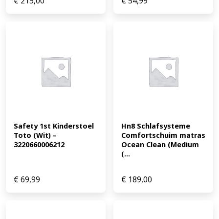
€
215,00
€
54,99
Safety 1st Kinderstoel 
Hn8 Schlafsysteme 
Toto (Wit) – 
Comfortschuim matras 
3220660006212
Ocean Clean (Medium 
(...
€
69,99
€
189,00