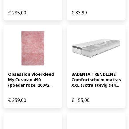
€
285,00
€
83,99
Obsession Vloerkleed 
BADENIA TRENDLINE 
My Curacao 490 
Comfortschuim matras 
(poeder roze, 200×2...
XXL (Extra stevig (H4...
€
259,00
€
155,00