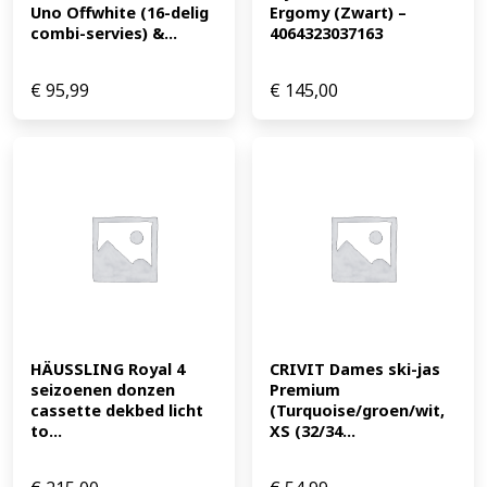
Uno Offwhite (16-delig 
Ergomy (Zwart) – 
combi-servies) &...
4064323037163
€
95,99
€
145,00
HÄUSSLING Royal 4 
CRIVIT Dames ski-jas 
seizoenen donzen 
Premium 
cassette dekbed licht 
(Turquoise/groen/wit, 
to...
XS (32/34...