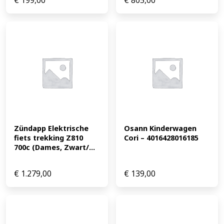
€
199,00
€
805,00
Zündapp Elektrische 
Osann Kinderwagen 
fiets trekking Z810 
Cori – 4016428016185
700c (Dames, Zwart/...
€
1.279,00
€
139,00