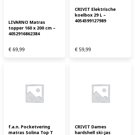
CRIVIT Elektrische 
koelbox 29 L – 
4054599127989
LIVARNO Matras 
topper 160 x 200 cm – 
4052916862384
€
69,99
€
59,99
f.a.n. Pocketvering 
CRIVIT Dames 
matras Solina Top T 
hardshell ski-jas 