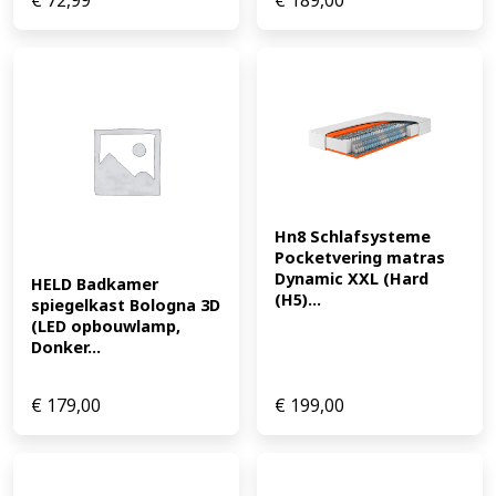
€
72,99
€
189,00
Hn8 Schlafsysteme 
Pocketvering matras 
Dynamic XXL (Hard 
HELD Badkamer 
(H5)...
spiegelkast Bologna 3D 
(LED opbouwlamp, 
Donker...
€
179,00
€
199,00