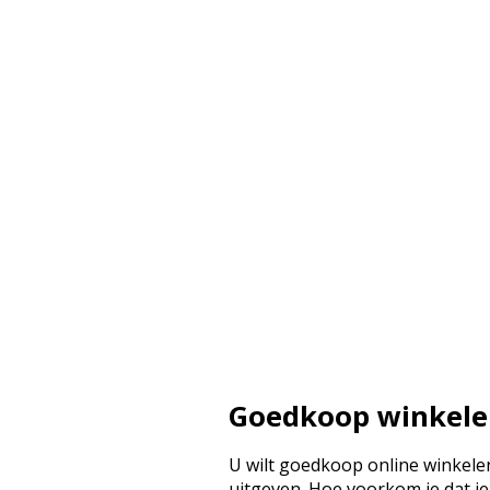
Goedkoop winkel
U wilt goedkoop online winkelen
uitgeven. Hoe voorkom je dat je