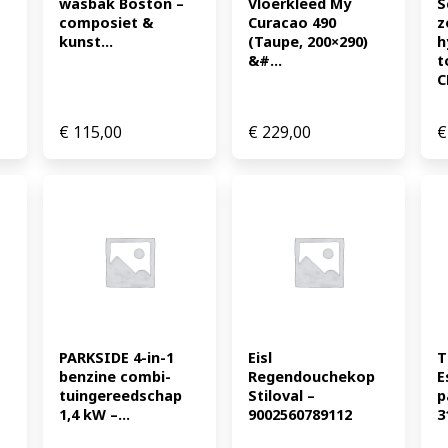
wasbak Boston – 
Vloerkleed My 
S
composiet & 
Curacao 490 
z
kunst...
(Taupe, 200×290) 
h
&#...
t
C
€
115,00
€
229,00
€
PARKSIDE 4-in-1 
Eisl 
T
benzine combi-
Regendouchekop 
E
tuingereedschap 
Stiloval – 
p
1,4 kW –...
9002560789112
3