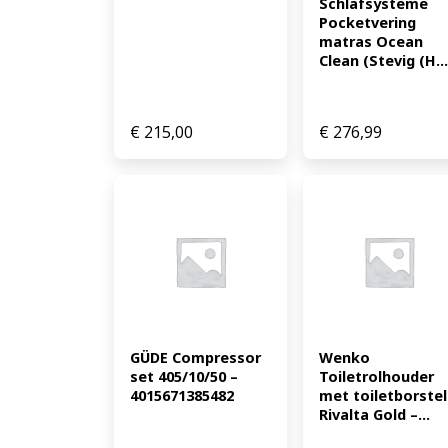
Schlafsysteme 
Pocketvering 
matras Ocean 
Clean (Stevig (H...
€
215,00
€
276,99
GÜDE Compressor 
Wenko 
set 405/10/50 – 
Toiletrolhouder 
4015671385482
met toiletborstel 
Rivalta Gold –...