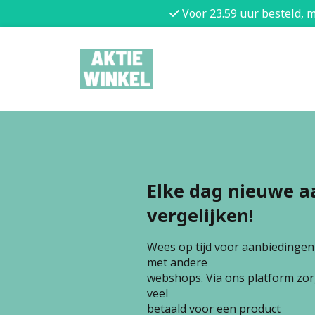
Voor 23.59 uur besteld, 
Elke dag nieuwe a
vergelijken!
Wees op tijd voor aanbiedingen e
met andere
webshops. Via ons platform zorg
veel
betaald voor een product