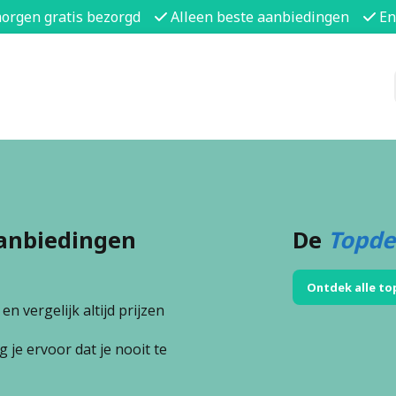
morgen gratis bezorgd
Alleen beste aanbiedingen
En
anbiedingen
De
Topde
Ontdek alle to
n vergelijk altijd prijzen
 je ervoor dat je nooit te