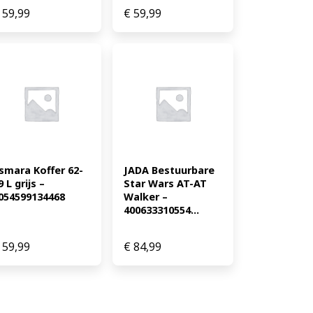
59,99
€
59,99
smara Koffer 62-
JADA Bestuurbare 
9 L grijs – 
Star Wars AT-AT 
054599134468
Walker – 
400633310554...
59,99
€
84,99