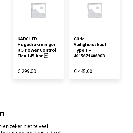
KÄRCHER 
Güde 
Hogedrukreiniger 
Veiligheidskast 
K 5 Power Control 
Type I – 
Flex 145 bar ...
4015671406903
€
299,00
€
445,00
en
 en zeker niet te veel
 te laat een kortingscode of