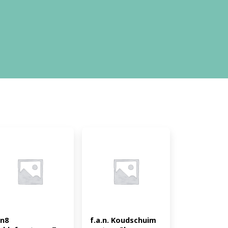
n8 
f.a.n. Koudschuim 