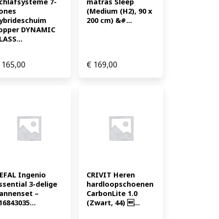
chlafsysteme 7-
matras Sleep 
ones 
(Medium (H2), 90 x 
ybrideschuim 
200 cm) &#...
opper DYNAMIC 
LASS...
165,00
€
169,00
EFAL Ingenio 
CRIVIT Heren 
ssential 3-delige 
hardloopschoenen 
annenset – 
CarbonLite 1.0 
16843035...
(Zwart, 44) ...