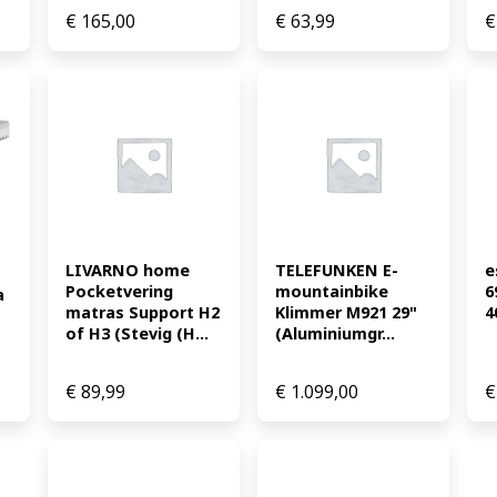
€
165,00
€
63,99
€
LIVARNO home 
TELEFUNKEN E-
e
Pocketvering 
mountainbike 
6
 
matras Support H2 
Klimmer M921 29" 
4
of H3 (Stevig (H...
(Aluminiumgr...
€
89,99
€
1.099,00
€