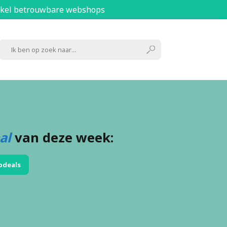
kel betrouwbare webshops
al
van deze week:
pdeals