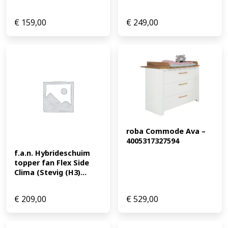
€
159,00
€
249,00
roba Commode Ava – 
4005317327594
f.a.n. Hybrideschuim 
topper fan Flex Side 
Clima (Stevig (H3)...
€
209,00
€
529,00