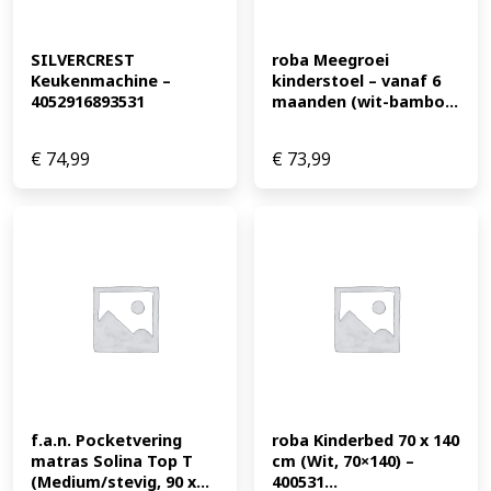
SILVERCREST 
roba Meegroei 
Keukenmachine – 
kinderstoel – vanaf 6 
4052916893531
maanden (wit-bambo...
€
74,99
€
73,99
f.a.n. Pocketvering 
roba Kinderbed 70 x 140 
matras Solina Top T 
cm (Wit, 70×140) – 
(Medium/stevig, 90 x...
400531...