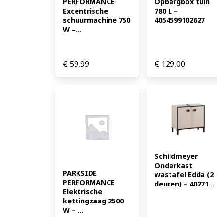
PERFORMANCE 
Opbergbox tuin 
Excentrische 
780 L – 
schuurmachine 750 
4054599102627
W –...
€
59,99
€
129,00
Schildmeyer 
Onderkast 
PARKSIDE 
wastafel Edda (2 
PERFORMANCE 
deuren) – 40271...
Elektrische 
kettingzaag 2500 
W – ...