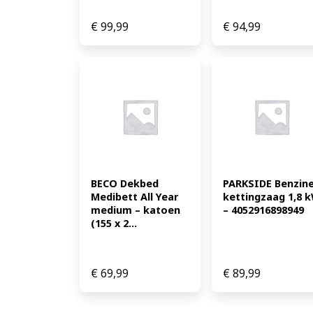
€
99,99
€
94,99
BECO Dekbed 
PARKSIDE Benzine
Medibett All Year 
kettingzaag 1,8 k
medium – katoen 
– 4052916898949
(155 x 2...
€
69,99
€
89,99