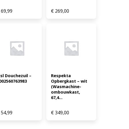
69,99
€
269,00
isl Douchezuil – 
Respekta 
002560763983
Opbergkast – wit 
(Wasmachine-
ombouwkast, 
67,4...
54,99
€
349,00