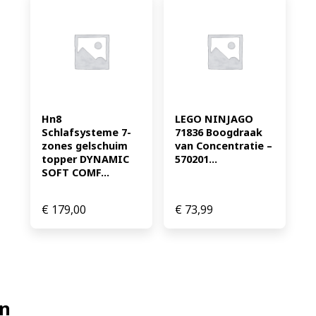
Hn8 
LEGO NINJAGO 
Schlafsysteme 7-
71836 Boogdraak 
zones gelschuim 
van Concentratie – 
topper DYNAMIC 
570201...
SOFT COMF...
€
179,00
€
73,99
en