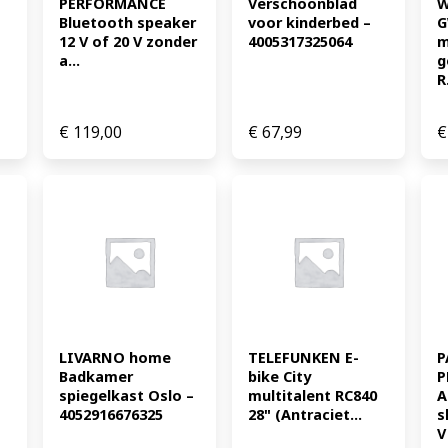
PERFORMANCE 
Verschoonblad 
W
Bluetooth speaker 
voor kinderbed – 
G
12 V of 20 V zonder 
4005317325064
m
a...
g
R.
€
119,00
€
67,99
€
LIVARNO home 
TELEFUNKEN E-
P
Badkamer 
bike City 
P
spiegelkast Oslo – 
multitalent RC840 
A
4052916676325
28" (Antraciet...
s
V