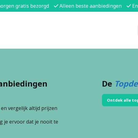
morgen gratis bezorgd
Alleen beste aanbiedingen
En
anbiedingen
De
Topde
Ontdek alle to
n vergelijk altijd prijzen
 je ervoor dat je nooit te