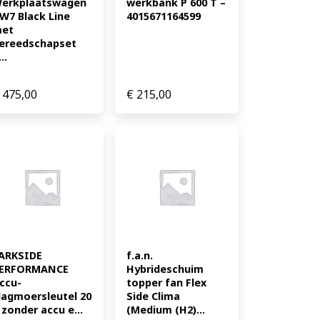
erkplaatswagen 
werkbank P 600 T – 
W7 Black Line 
4015671164599
et 
ereedschapset 
..
475,00
€
215,00
ARKSIDE 
f.a.n. 
ERFORMANCE 
Hybrideschuim 
ccu-
topper fan Flex 
lagmoersleutel 20 
Side Clima 
 zonder accu e...
(Medium (H2)...