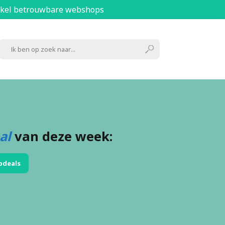
kel betrouwbare webshops
al
van deze week:
pdeals