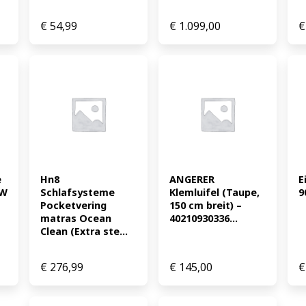
€
54,99
€
1.099,00
€
 
Hn8 
ANGERER 
E
W 
Schlafsysteme 
Klemluifel (Taupe, 
9
Pocketvering 
150 cm breit) – 
matras Ocean 
40210930336...
Clean (Extra ste...
€
276,99
€
145,00
€