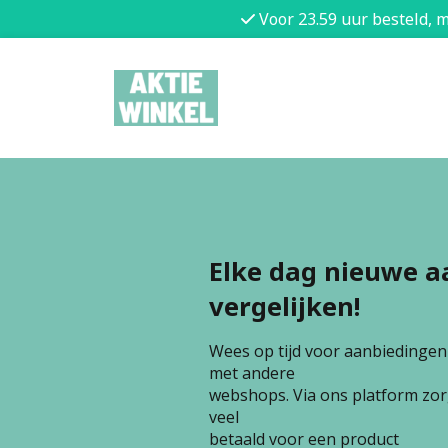
Voor 23.59 uur besteld, 
Elke dag nieuwe a
vergelijken!
Wees op tijd voor aanbiedingen e
met andere
webshops. Via ons platform zorg
veel
betaald voor een product