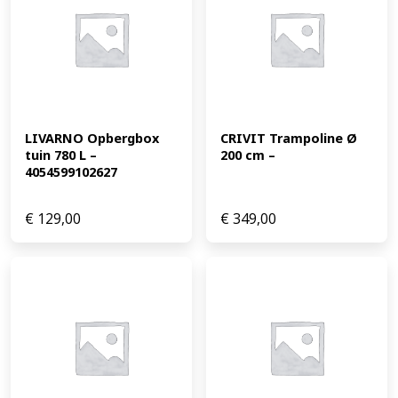
LIVARNO Opbergbox 
CRIVIT Trampoline Ø 
tuin 780 L – 
200 cm –
4054599102627
€
129,00
€
349,00