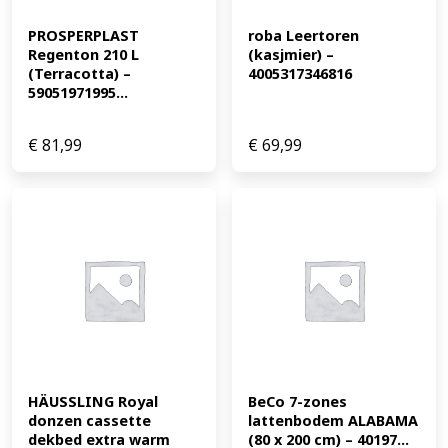
PROSPERPLAST 
roba Leertoren 
Regenton 210 L 
(kasjmier) – 
(Terracotta) – 
4005317346816
59051971995...
€
81,99
€
69,99
HÄUSSLING Royal 
BeCo 7-zones 
donzen cassette 
lattenbodem ALABAMA 
dekbed extra warm 
(80 x 200 cm) – 40197...