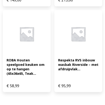
€
149,00
€
215,00
ROBA Houten 
Respekta RVS inbouw 
speelgoed keuken om 
wasbak Riverside – met 
op te hangen 
afdruipvlak...
(65x36x65, Teak...
€
58,99
€
95,99