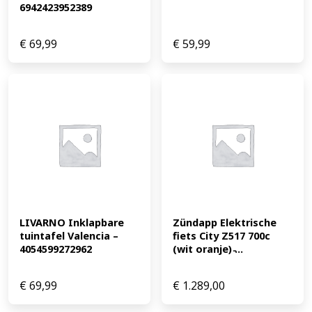
6942423952389
€
69,99
€
59,99
LIVARNO Inklapbare 
Zündapp Elektrische 
tuintafel Valencia – 
fiets City Z517 700c 
4054599272962
(wit oranje) ̵...
€
69,99
€
1.289,00