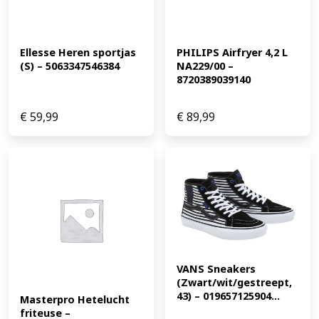
Ellesse Heren sportjas 
PHILIPS Airfryer 4,2 L 
(S) – 5063347546384
NA229/00 – 
8720389039140
€
59,99
€
89,99
VANS Sneakers 
(Zwart/wit/gestreept, 
43) – 019657125904...
Masterpro Hetelucht 
friteuse – 