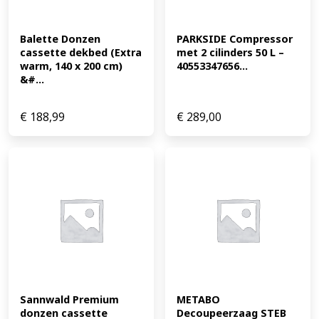
Balette Donzen 
PARKSIDE Compressor 
cassette dekbed (Extra 
met 2 cilinders 50 L – 
warm, 140 x 200 cm) 
40553347656...
&#...
€
188,99
€
289,00
Sannwald Premium 
METABO 
donzen cassette 
Decoupeerzaag STEB 