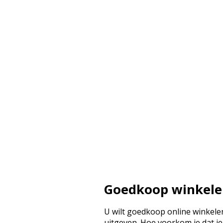
Goedkoop winkel
U wilt goedkoop online winkelen
uitgeven. Hoe voorkom je dat je