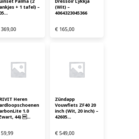
uinset Palma (2 
Dressoir Lykkja 
ankjes + 1 tafel) – 
(Wit) – 
05...
4064323045366
369,00
€
165,00
RIVIT Heren 
Zündapp 
ardloopschoenen 
Vouwfiets ZF40 20 
arbonLite 1.0 
inch (Wit, 20 inch) – 
Zwart, 44) ...
42605...
59,99
€
549,00