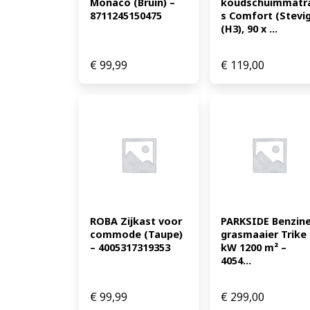
Monaco (Bruin) – 
koudschuimmatr
8711245150475
s Comfort (Stevig
(H3), 90 x ...
€
99,99
€
119,00
ROBA Zijkast voor 
PARKSIDE Benzine
commode (Taupe) 
grasmaaier Trike 3
– 4005317319353
kW 1200 m² – 
4054...
€
99,99
€
299,00