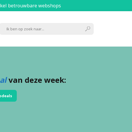
kel betrouwbare webshops
al
van deze week:
pdeals