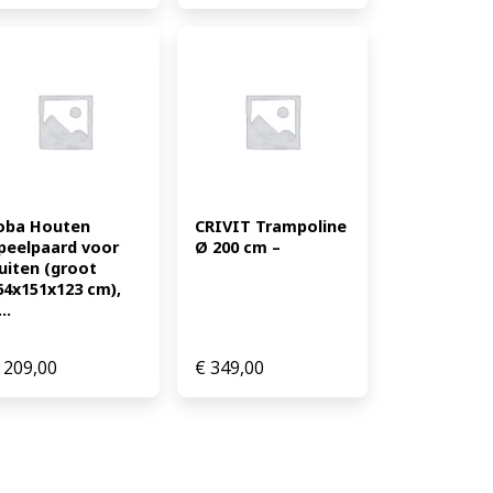
oba Houten 
CRIVIT Trampoline 
peelpaard voor 
Ø 200 cm –
uiten (groot 
64x151x123 cm), 
..
209,00
€
349,00