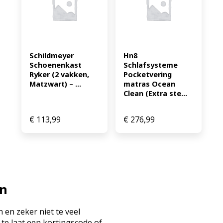
Schildmeyer 
Hn8 
Schoenenkast 
Schlafsysteme 
Ryker (2 vakken, 
Pocketvering 
Matzwart) – ...
matras Ocean 
Clean (Extra ste...
€
113,99
€
276,99
en
 en zeker niet te veel
 te laat een kortingscode of