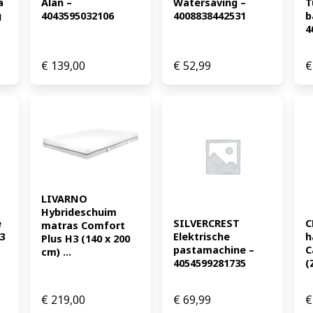
a
Alan – 
Watersaving – 
T
 
4043595032106
4008838442531
b
4
€
139,00
€
52,99
€
LIVARNO 
Hybrideschuim 
 
SILVERCREST 
C
matras Comfort 
 
Elektrische 
h
Plus H3 (140 x 200 
pastamachine – 
C
cm) ...
4054599281735
(
€
219,00
€
69,99
€