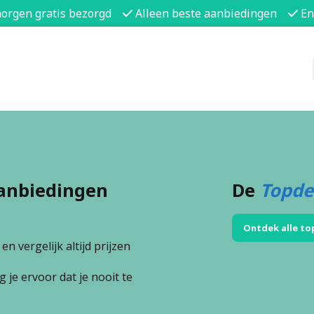
morgen gratis bezorgd
Alleen beste aanbiedingen
En
anbiedingen
De
Topde
Ontdek alle to
n vergelijk altijd prijzen
 je ervoor dat je nooit te