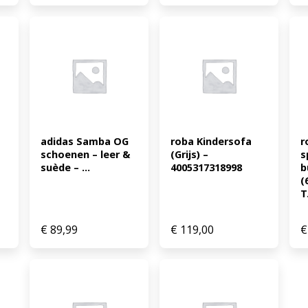
adidas Samba OG 
roba Kindersofa 
r
schoenen – leer & 
(Grijs) – 
s
suède – ...
4005317318998
b
(
T.
€
89,99
€
119,00
€