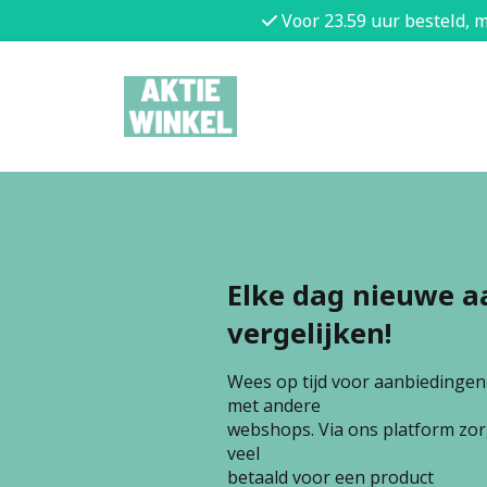
Voor 23.59 uur besteld, 
Elke dag nieuwe a
vergelijken!
Wees op tijd voor aanbiedingen e
met andere
webshops. Via ons platform zorg
veel
betaald voor een product