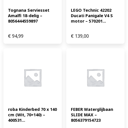
Tognana Serviesset 
LEGO Technic 42202 
Amalfi 18-delig – 
Ducati Panigale V4 S 
8056444559897
motor – 570201...
€
94,99
€
139,00
roba Kinderbed 70 x 140 
FEBER Waterglijbaan 
cm (Wit, 70×140) – 
SLIDE MAX – 
400531...
8056379154723