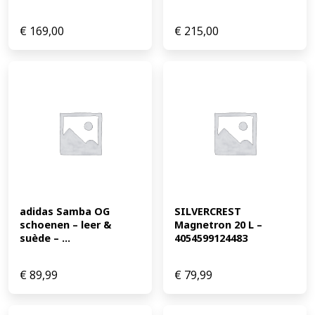
€
169,00
€
215,00
adidas Samba OG 
SILVERCREST 
schoenen – leer & 
Magnetron 20 L – 
suède – ...
4054599124483
€
89,99
€
79,99