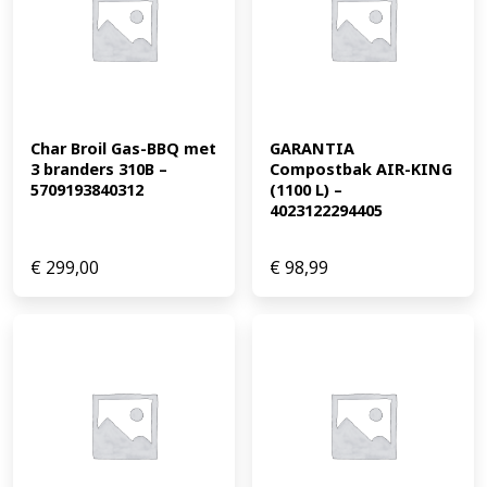
Char Broil Gas-BBQ met 
GARANTIA 
3 branders 310B – 
Compostbak AIR-KING 
5709193840312
(1100 L) – 
4023122294405
€
299,00
€
98,99