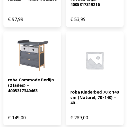
4005317319216
€
97,99
€
53,99
roba Commode Berlijn 
(2 lades) – 
4005317340463
roba Kinderbed 70 x 140 
cm (Naturel, 70×140) – 
40...
€
149,00
€
289,00