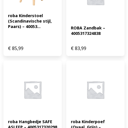
4005317298450
roba Kinderstoel 
(Scandinavische stijl, 
Paars) – 40053...
ROBA Zandbak – 
4005317324838
€
85,99
€
83,99
roba Hangbedje SAFE 
roba Kinderpoef 
ASLEEP – 4005317320298
(Ovaal, Grijs) – 