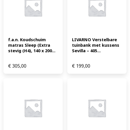
f.a.n. Koudschuim 
LIVARNO Verstelbare 
matras Sleep (Extra 
tuinbank met kussens 
stevig (H4), 140 x 200...
Sevilla – 405...
€
305,00
€
199,00