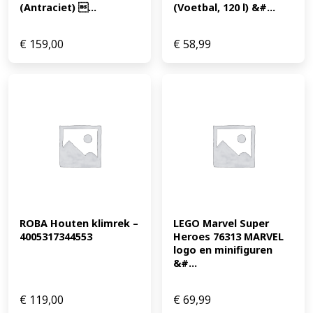
(Antraciet) ...
(Voetbal, 120 l) &#...
€
159,00
€
58,99
ROBA Houten klimrek – 
LEGO Marvel Super 
4005317344553
Heroes 76313 MARVEL 
logo en minifiguren 
&#...
€
119,00
€
69,99