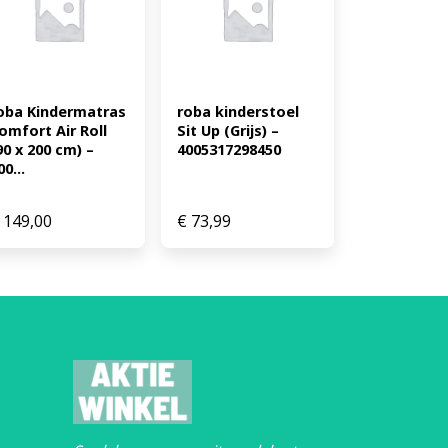
oba Kindermatras 
roba kinderstoel 
omfort Air Roll 
Sit Up (Grijs) – 
90 x 200 cm) – 
4005317298450
00...
149,00
€
73,99