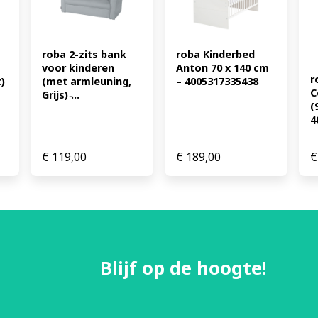
roba 2-zits bank 
roba Kinderbed 
voor kinderen 
Anton 70 x 140 cm 
r
 
(met armleuning, 
– 4005317335438
C
Grijs) ̵...
(
4
€
119,00
€
189,00
€
Blijf op de hoogte!