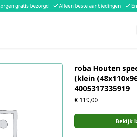
morgen gratis bezorgd
Alleen beste aanbiedingen
En
roba Houten spee
(klein (48x110x96 
4005317335919
€
119,00
Bekijk l