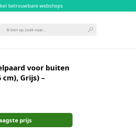
kel betrouwbare webshops
lpaard voor buiten
cm), Grijs) –
aagste prijs