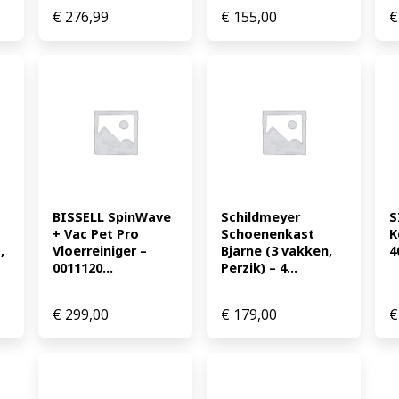
€
276,99
€
155,00
€
BISSELL SpinWave 
Schildmeyer 
S
+ Vac Pet Pro 
Schoenenkast 
K
 
Vloerreiniger – 
Bjarne (3 vakken, 
4
0011120...
Perzik) – 4...
€
299,00
€
179,00
€