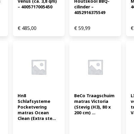
 
Venus (ca. 3,8 qm) 
Houtskool BBQ-
M
– 4005717005450
cilinder – 
4
4052916375549
€
485,00
€
59,99
€
Hn8 
BeCo Traagschuim 
L
Schlafsysteme 
matras Victoria 
v
Pocketvering 
(Stevig (H3), 80 x 
t
matras Ocean 
200 cm) ...
V
Clean (Extra ste...