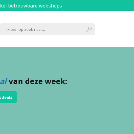
kel betrouwbare webshops
al
van deze week:
pdeals