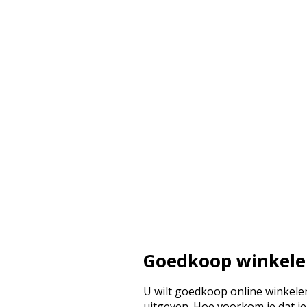
Goedkoop winkel
U wilt goedkoop online winkelen
uitgeven. Hoe voorkom je dat je