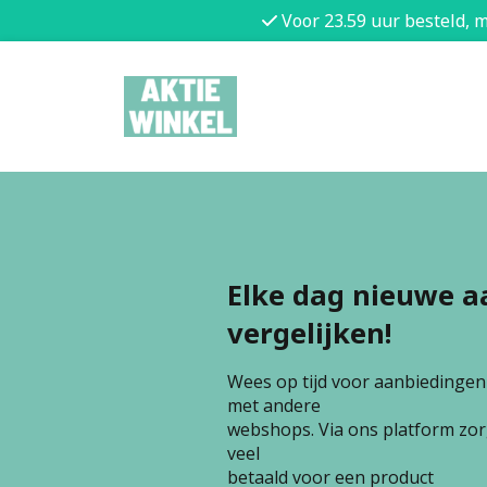
Voor 23.59 uur besteld, 
Elke dag nieuwe a
vergelijken!
Wees op tijd voor aanbiedingen e
met andere
webshops. Via ons platform zorg
veel
betaald voor een product