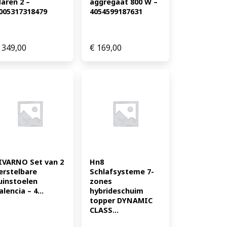
aren 2 – 
aggregaat 800 W – 
005317318479
4054599187631
349,00
€
169,00
IVARNO Set van 2 
Hn8 
erstelbare 
Schlafsysteme 7-
uinstoelen 
zones 
alencia – 4...
hybrideschuim 
topper DYNAMIC 
CLASS...