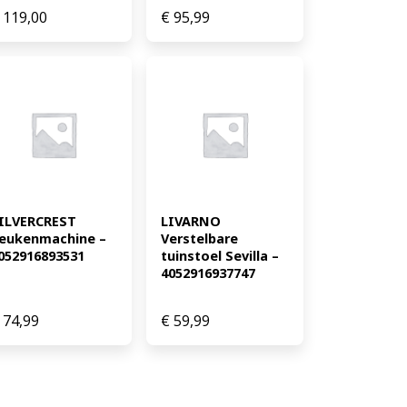
119,00
€
95,99
ILVERCREST 
LIVARNO 
eukenmachine – 
Verstelbare 
052916893531
tuinstoel Sevilla – 
4052916937747
74,99
€
59,99