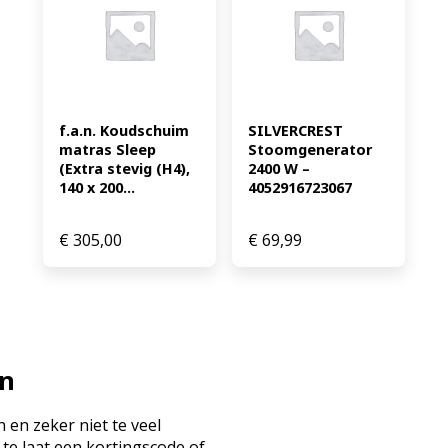
f.a.n. Koudschuim 
SILVERCREST 
matras Sleep 
Stoomgenerator 
(Extra stevig (H4), 
2400 W – 
140 x 200...
4052916723067
€
305,00
€
69,99
en
 en zeker niet te veel
 te laat een kortingscode of