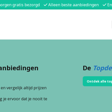
morgen gratis bezorgd
Alleen beste aanbiedingen
En
anbiedingen
De
Topde
Ontdek alle to
n vergelijk altijd prijzen
 je ervoor dat je nooit te