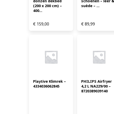
donzen dekbed 
schoenen – leer &
(200 x 200 cm) – 
suède – ...
400...
€
159,00
€
89,99
Playtive Klimrek – 
PHILIPS Airfryer 
4334036062845
4,2 L NA229/00 – 
8720389039140