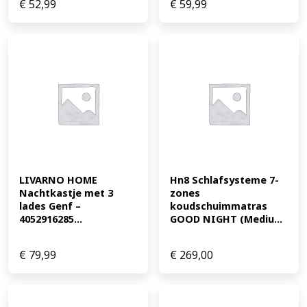
€
52,99
€
59,99
LIVARNO HOME 
Hn8 Schlafsysteme 7-
Nachtkastje met 3 
zones 
lades Genf – 
koudschuimmatras 
4052916285...
GOOD NIGHT (Mediu...
€
79,99
€
269,00