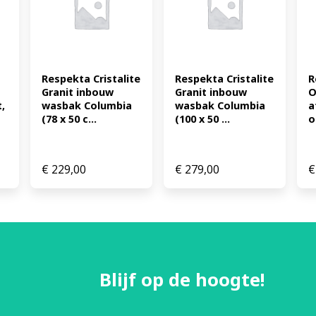
gootsteenkasten vanaf 60 c
4260458245910
Respekta Cristalite 
Respekta Cristalite 
R
Granit inbouw 
Granit inbouw 
O
 
wasbak Columbia 
wasbak Columbia 
a
(78 x 50 c...
(100 x 50 ...
o
€
229,00
€
279,00
€
Blijf op de hoogte!