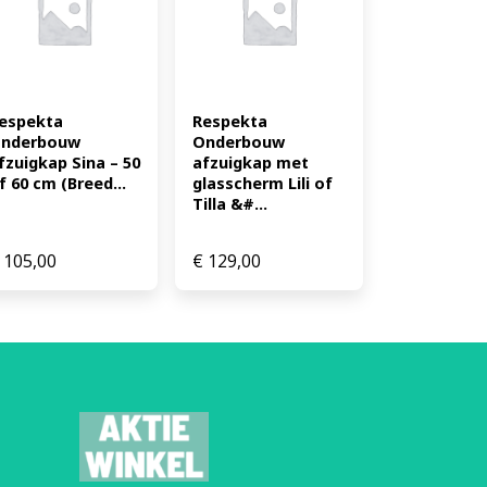
m breedte Kleur: EAN:
espekta 
Respekta 
nderbouw 
Onderbouw 
fzuigkap Sina – 50 
afzuigkap met 
f 60 cm (Breed...
glasscherm Lili of 
Tilla &#...
105,00
€
129,00