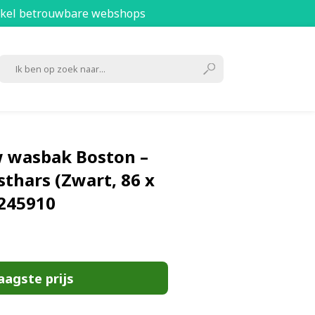
kel betrouwbare webshops
 wasbak Boston –
thars (Zwart, 86 x
8245910
aagste prijs