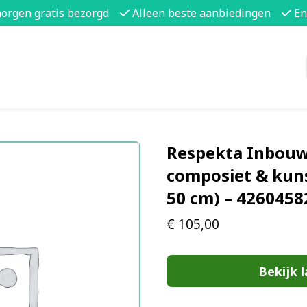
morgen gratis bezorgd
Alleen beste aanbiedingen
En
Respekta Inbouw
composiet & kuns
50 cm) – 426045
€
105,00
Bekijk l