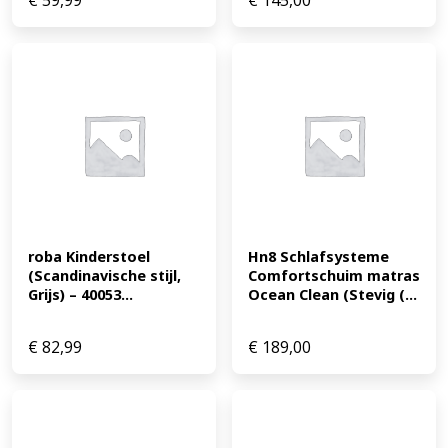
€
59,99
€
145,00
roba Kinderstoel 
Hn8 Schlafsysteme 
(Scandinavische stijl, 
Comfortschuim matras 
Grijs) – 40053...
Ocean Clean (Stevig (...
€
82,99
€
189,00