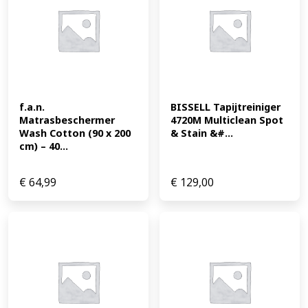
f.a.n. 
BISSELL Tapijtreiniger 
Matrasbeschermer 
4720M Multiclean Spot 
Wash Cotton (90 x 200 
& Stain &#...
cm) – 40...
€
64,99
€
129,00