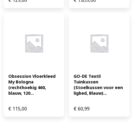
€
129,00
€
1.839,00
Obsession Vloerkleed 
GO-DE Textil 
My Bologna 
Tuinkussen 
(rechthoekig 460, 
(Stoelkussen voor een 
blauw, 120...
ligbed, Blauw)...
€
115,00
€
60,99