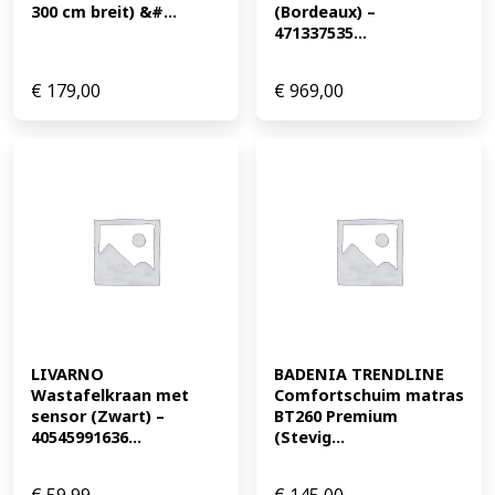
300 cm breit) &#...
(Bordeaux) – 
471337535...
€
179,00
€
969,00
LIVARNO 
BADENIA TRENDLINE 
Wastafelkraan met 
Comfortschuim matras 
sensor (Zwart) – 
BT260 Premium 
40545991636...
(Stevig...