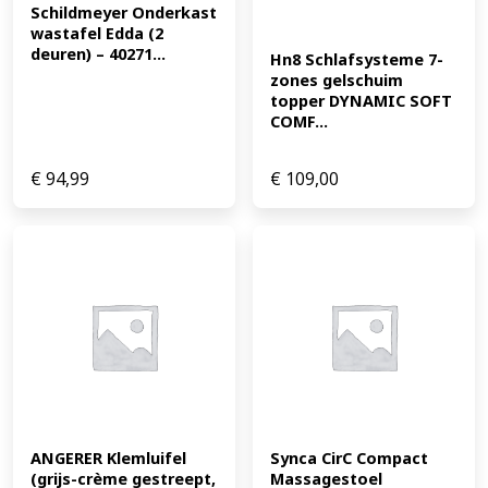
Schildmeyer Onderkast 
wastafel Edda (2 
deuren) – 40271...
Hn8 Schlafsysteme 7-
zones gelschuim 
topper DYNAMIC SOFT 
COMF...
€
94,99
€
109,00
ANGERER Klemluifel 
Synca CirC Compact 
(grijs-crème gestreept, 
Massagestoel 