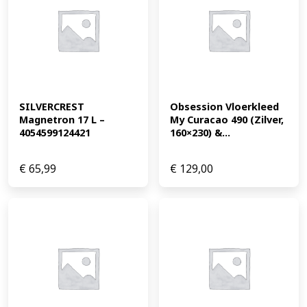
SILVERCREST 
Obsession Vloerkleed 
Magnetron 17 L – 
My Curacao 490 (Zilver, 
4054599124421
160×230) &...
€
65,99
€
129,00