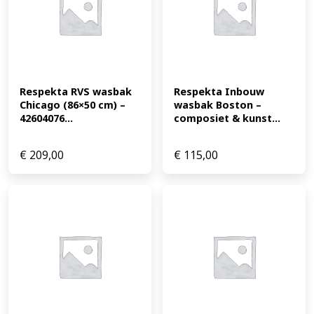
breedte Productkenmerken tabletd Soort:
Inbouwspoelbak Toepassingsgebied: voor
spoelbakonderkasten Kleur: zwart EAN: 4260515338180
Respekta RVS wasbak 
Respekta Inbouw 
Chicago (86×50 cm) – 
wasbak Boston – 
42604076...
composiet & kunst...
€
209,00
€
115,00