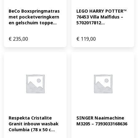
BeCo Boxspringmatras 
LEGO HARRY POTTER™ 
met pocketveringkern 
76453 Villa Malfidus – 
en gelschuim toppe...
5702017812...
€
235,00
€
119,00
Respekta Cristalite 
SINGER Naaimachine 
Granit inbouw wasbak 
M3205 – 7393033168636
Columbia (78 x 50 c...