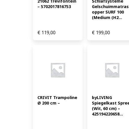
21062 Trevifontein 
Schlafsysteme 
– 5702017816753
Gelschuimmatras
opper SURF 100 
(Medium (H2...
€
119,00
€
199,00
CRIVIT Trampoline 
byLIVING 
Ø 200 cm –
Spiegelkast Spree
(Wit, 60 cm) – 
425194220658...