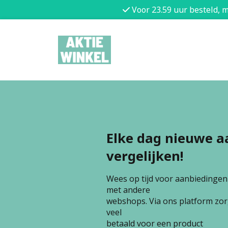
Voor 23.59 uur besteld, 
Elke dag nieuwe a
vergelijken!
Wees op tijd voor aanbiedingen e
met andere
webshops. Via ons platform zorg
veel
betaald voor een product