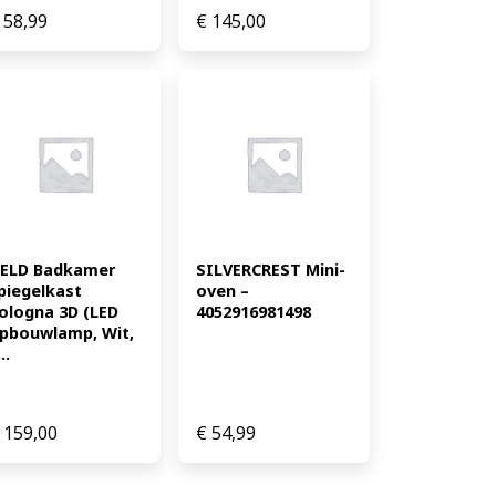
58,99
€
145,00
ELD Badkamer 
SILVERCREST Mini-
piegelkast 
oven – 
ologna 3D (LED 
4052916981498
pbouwlamp, Wit, 
..
159,00
€
54,99