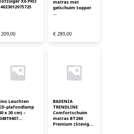
tofzuiger X6 PRO 
matras met 
 4023012075725
gelschuim topper 
...
209,00
€
289,00
ino Leuchten 
BADENIA 
ED-plafondlamp 
TRENDLINE 
30 x 30 cm) – 
Comfortschuim 
04819407...
matras BT260 
Premium (Stevig...