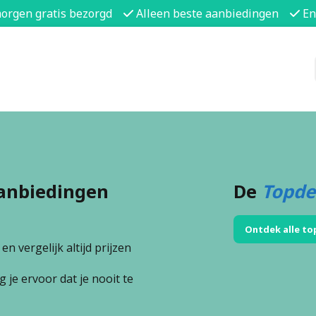
morgen gratis bezorgd
Alleen beste aanbiedingen
En
anbiedingen
De
Topde
Ontdek alle to
n vergelijk altijd prijzen
 je ervoor dat je nooit te