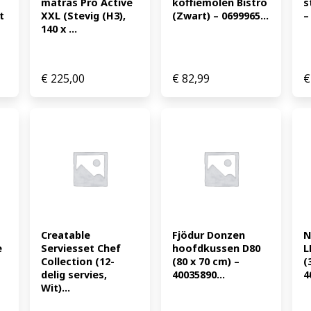
matras Pro Active 
koffiemolen Bistro 
s
t
XXL (Stevig (H3), 
(Zwart) – 0699965...
–
140 x ...
€
225,00
€
82,99
€
Creatable 
Fjödur Donzen 
N
 
Serviesset Chef 
hoofdkussen D80 
L
Collection (12-
(80 x 70 cm) – 
(
delig servies, 
40035890...
4
Wit)...