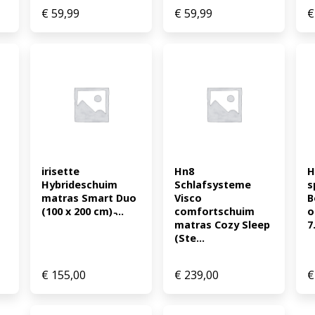
€
59,99
€
59,99
€
irisette 
Hn8 
H
Hybrideschuim 
Schlafsysteme 
s
matras Smart Duo 
Visco 
B
(100 x 200 cm) ̵...
comfortschuim 
o
matras Cozy Sleep 
7.
(Ste...
€
155,00
€
239,00
€