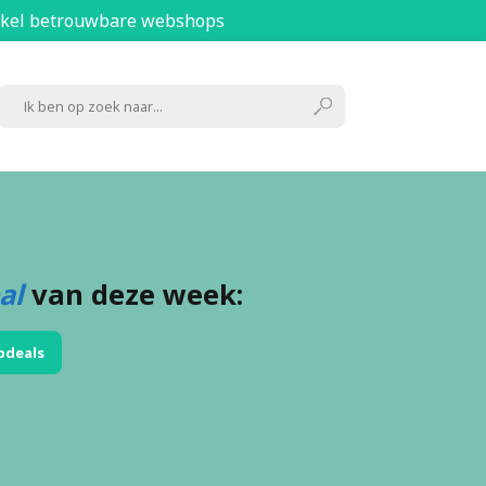
kel betrouwbare webshops
al
van deze week:
pdeals