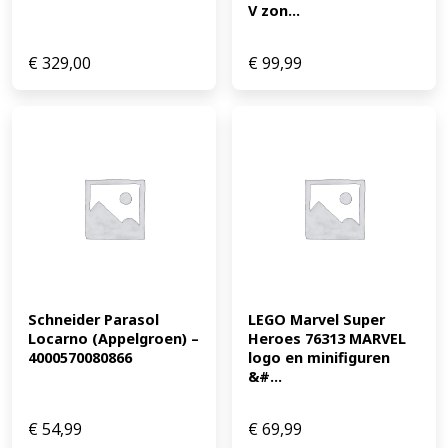
V zon...
€
329,00
€
99,99
Schneider Parasol 
LEGO Marvel Super 
Locarno (Appelgroen) – 
Heroes 76313 MARVEL 
4000570080866
logo en minifiguren 
&#...
€
54,99
€
69,99