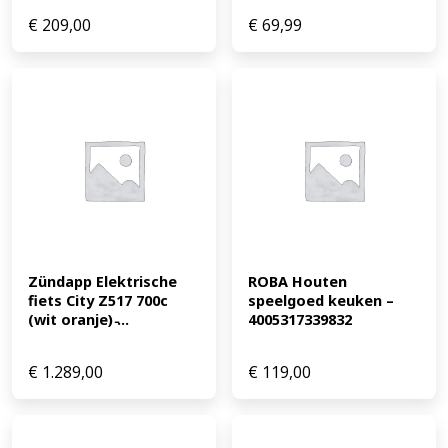
€
209,00
€
69,99
Zündapp Elektrische 
ROBA Houten 
fiets City Z517 700c 
speelgoed keuken – 
(wit oranje) ̵...
4005317339832
€
1.289,00
€
119,00