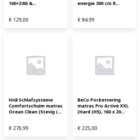
160×230) &...
energie 300 cm R...
€
129,00
€
84,99
Hn8 Schlafsysteme 
BeCo Pocketvering 
Comfortschuim matras 
matras Pro Active XXL 
Ocean Clean (Stevig (...
(Hard (H5), 160 x 20...
€
276,99
€
225,00