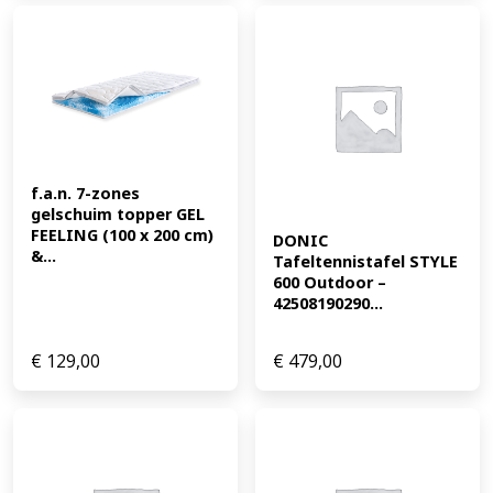
f.a.n. 7-zones 
gelschuim topper GEL 
FEELING (100 x 200 cm) 
DONIC 
&...
Tafeltennistafel STYLE 
600 Outdoor – 
42508190290...
€
129,00
€
479,00