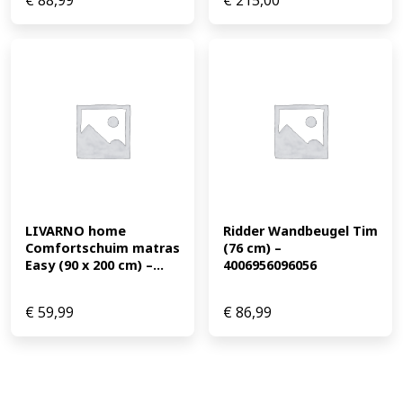
€
88,99
€
215,00
LIVARNO home 
Ridder Wandbeugel Tim 
Comfortschuim matras 
(76 cm) – 
Easy (90 x 200 cm) –...
4006956096056
€
59,99
€
86,99