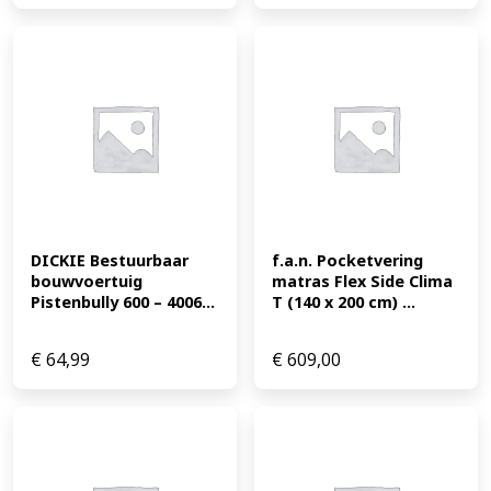
DICKIE Bestuurbaar 
f.a.n. Pocketvering 
bouwvoertuig 
matras Flex Side Clima 
Pistenbully 600 – 4006...
T (140 x 200 cm) ...
€
64,99
€
609,00