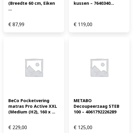
(Breedte 60 cm, Eiken 
kussen – 7640340...
...
€
87,99
€
119,00
BeCo Pocketvering 
METABO 
matras Pro Active XXL 
Decoupeerzaag STEB 
(Medium (H2), 160 x ...
100 – 4061792226289
€
229,00
€
125,00