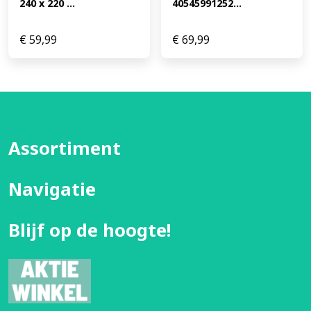
240 x 220 ...
40545991252...
€
59,99
€
69,99
Assortiment
Navigatie
Blijf op de hoogte!