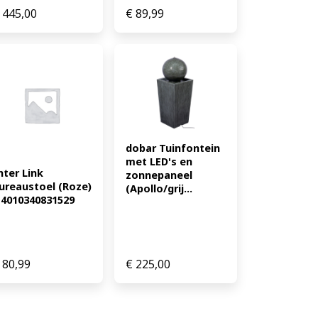
445,00
€
89,99
dobar Tuinfontein 
met LED's en 
nter Link 
zonnepaneel 
ureaustoel (Roze) 
(Apollo/grij...
 4010340831529
80,99
€
225,00