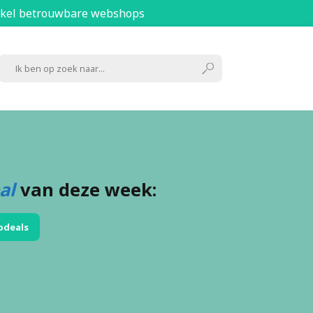
kel betrouwbare webshops
al
van deze week:
pdeals