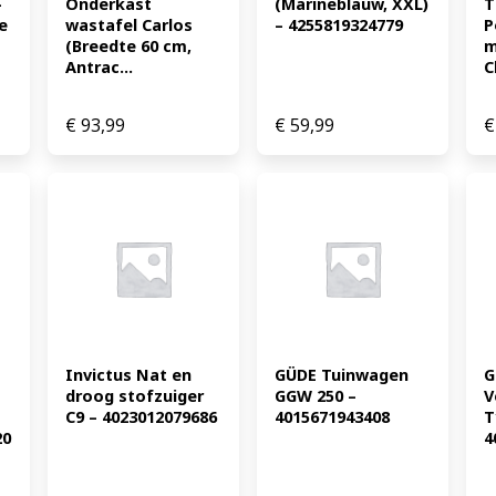
 
Onderkast 
(Marineblauw, XXL) 
T
 
wastafel Carlos 
– 4255819324779
P
(Breedte 60 cm, 
m
Antrac...
C
€
93,99
€
59,99
€
Invictus Nat en 
GÜDE Tuinwagen 
G
droog stofzuiger 
GGW 250 – 
V
C9 – 4023012079686
4015671943408
T
0 
4