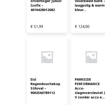
zitverhoger Junior 
Vloerkleed Kierk –
Isofix – 
laagpolig & warme
4016428012682
kleur...
€
51,99
€
124,00
Eisl 
PARKSIDE 
Regendouchekop 
PERFORMANCE 
Stiloval – 
Accu-
9002560789112
slagmoersleutel 2
V zonder accu e...