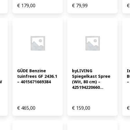
€
179,00
€
79,99
€
GÜDE Benzine 
byLIVING 
I
tuinfrees GF 2436.1 
Spiegelkast Spree 
B
 
– 4015671669384
(Wit, 80 cm) – 
–
425194220660...
€
465,00
€
159,00
€