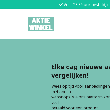
Voor 23.59 uur besteld, 
Elke dag nieuwe a
vergelijken!
Wees op tijd voor aanbiedingen e
met andere
webshops. Via ons platform zorg
veel
betaald voor een product