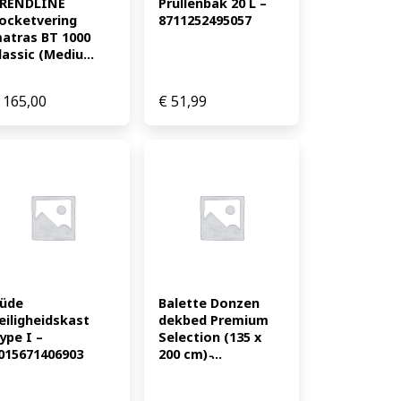
RENDLINE 
Prullenbak 20 L – 
ocketvering 
8711252495057
atras BT 1000 
lassic (Mediu...
165,00
€
51,99
üde 
Balette Donzen 
eiligheidskast 
dekbed Premium 
ype I – 
Selection (135 x 
015671406903
200 cm) ̵...