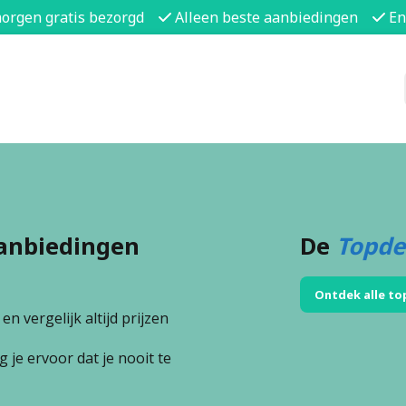
morgen gratis bezorgd
Alleen beste aanbiedingen
En
anbiedingen
De
Topde
Ontdek alle to
n vergelijk altijd prijzen
 je ervoor dat je nooit te