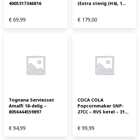
4005317346816
(Extra stevig (H4), 1...
€
69,99
€
179,00
Tognana Serviesset 
COCA COLA 
Amalfi 18-delig – 
Popcornmaker SNP-
8056444559897
27CC – RVS ketel – 31...
€
94,99
€
99,99