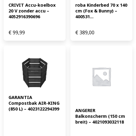
CRIVIT Accu-koelbox 
roba Kinderbed 70 x 140 
20 V zonder accu – 
cm (Fox & Bunny) – 
4052916390696
400531...
€
99,99
€
389,00
GARANTIA 
Compostbak AIR-KING 
(850 L) – 4023122294399
ANGERER 
Balkonscherm (150 cm 
breit) – 4021093032118