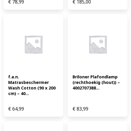
€
78,99
€
185,00
f.a.n. 
Briloner Plafondlamp 
Matrasbeschermer 
(rechthoekig (hout)) – 
Wash Cotton (90 x 200 
4002707388...
cm) – 40...
€
64,99
€
83,99