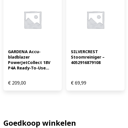
GARDENA Accu-
SILVERCREST 
bladblazer 
Stoomreiniger – 
PowerJetCollect 18V 
4052916879108
P4A Ready-To-Use...
€
209,00
€
69,99
Goedkoop winkelen