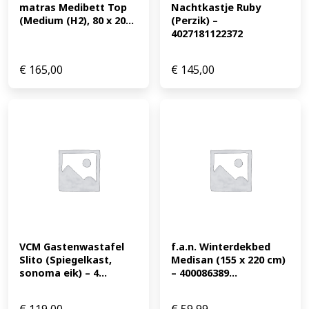
matras Medibett Top 
Nachtkastje Ruby 
(Medium (H2), 80 x 20...
(Perzik) – 
4027181122372
€
165,00
€
145,00
VCM Gastenwastafel 
f.a.n. Winterdekbed 
Slito (Spiegelkast, 
Medisan (155 x 220 cm) 
sonoma eik) – 4...
– 400086389...