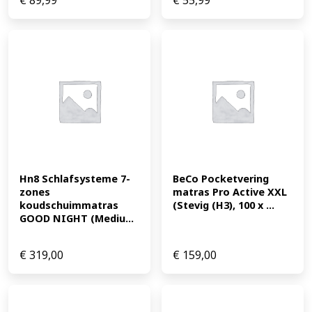
€
89,99
€
55,99
Hn8 Schlafsysteme 7-
BeCo Pocketvering 
zones 
matras Pro Active XXL 
koudschuimmatras 
(Stevig (H3), 100 x ...
GOOD NIGHT (Mediu...
€
319,00
€
159,00