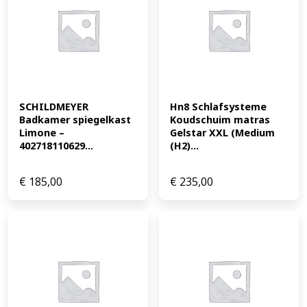
SCHILDMEYER 
Hn8 Schlafsysteme 
Badkamer spiegelkast 
Koudschuim matras 
Limone – 
Gelstar XXL (Medium 
402718110629...
(H2)...
€
185,00
€
235,00