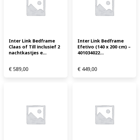
Onderhoudsvriendelijk en stevig blad Modern design
dat past in elke kamer Of je het nu gebruikt in EAN:
3050187806886
Inter Link Bedframe 
Inter Link Bedframe 
Claas of Till inclusief 2 
Efetivo (140 x 200 cm) – 
nachtkastjes e...
401034022...
€
589,00
€
449,00