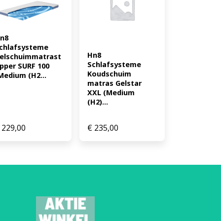
 hybrideschuim, 8 cm
x 200 cm; 90 x 190 cm; 90 EAN:
n8 
chlafsysteme 
Hn8 
elschuimmatrast
Schlafsysteme 
pper SURF 100 
Koudschuim 
Medium (H2...
matras Gelstar 
XXL (Medium 
(H2)...
229,00
€
235,00