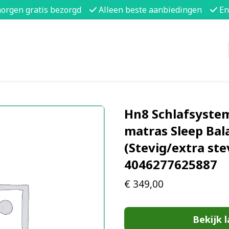
morgen gratis bezorgd
Alleen beste aanbiedingen
En
Hn8 Schlafsyste
matras Sleep Bal
(Stevig/extra ste
4046277625887
€
349,00
Bekijk l