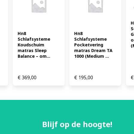
hybrideschuim H3/H4: 8 cm
hybrideschuim Afmeting: 80 
4046277625887
H
S
Hn8 
Hn8 
G
Schlafsysteme 
Schlafsysteme 
o
Koudschuim 
Pocketvering 
(
matras Sleep 
matras Dream TA 
Balance – om...
1000 (Medium ...
€
369,00
€
195,00
€
Blijf op de hoogte!