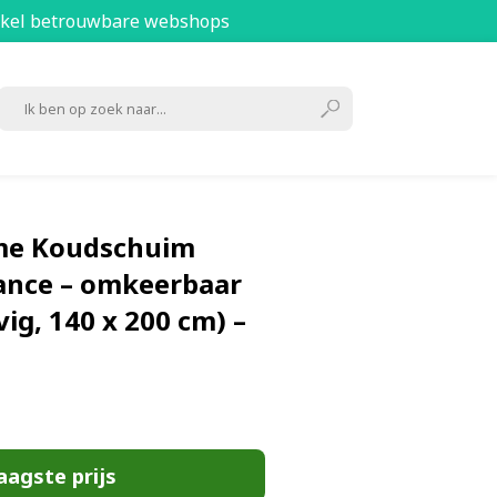
kel betrouwbare webshops
me Koudschuim
ance – omkeerbaar
vig, 140 x 200 cm) –
aagste prijs