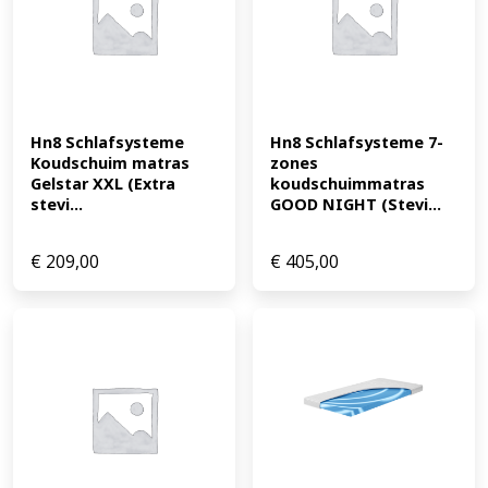
cm 7 zone geltouch-schuimtopper Kernhoogte: ca. 22 cm
Volumegewicht: Geltouch-schuimtopper: 40 kg/m
Waterpur-basiskern: 35 kg/m³ Materiaal hoes:
Buitenhoes: polyester, 34% viscose, 1% elastaan; EAN:
4046277647971
Hn8 Schlafsysteme 
Hn8 Schlafsysteme 7-
Koudschuim matras 
zones 
Gelstar XXL (Extra 
koudschuimmatras 
stevi...
GOOD NIGHT (Stevi...
€
209,00
€
405,00