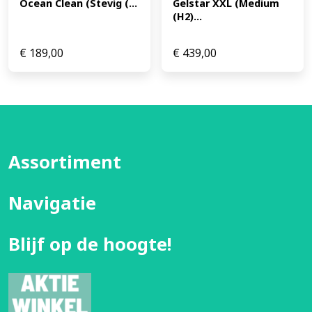
Ocean Clean (Stevig (...
Gelstar XXL (Medium 
(H2)...
€
189,00
€
439,00
Assortiment
Navigatie
Blijf op de hoogte!