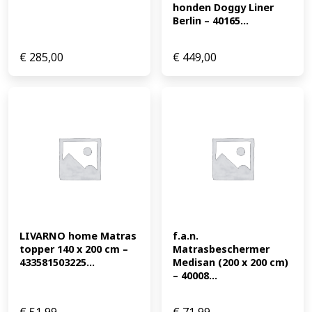
honden Doggy Liner 
Berlin – 40165...
€
285,00
€
449,00
LIVARNO home Matras 
f.a.n. 
topper 140 x 200 cm – 
Matrasbeschermer 
433581503225...
Medisan (200 x 200 cm) 
– 40008...