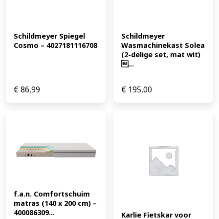
Schildmeyer Spiegel 
Schildmeyer 
Cosmo – 4027181116708
Wasmachinekast Solea 
(2-delige set, mat wit) 
...
€
86,99
€
195,00
f.a.n. Comfortschuim 
matras (140 x 200 cm) – 
400086309...
Karlie Fietskar voor 