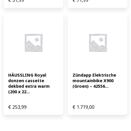
€
51,99
€
71,99
HÄUSSLING Royal 
Zündapp Elektrische 
donzen cassette 
mountainbike X900 
dekbed extra warm 
(Groen) – 42556...
(200 x 22...
€
253,99
€
1.719,00