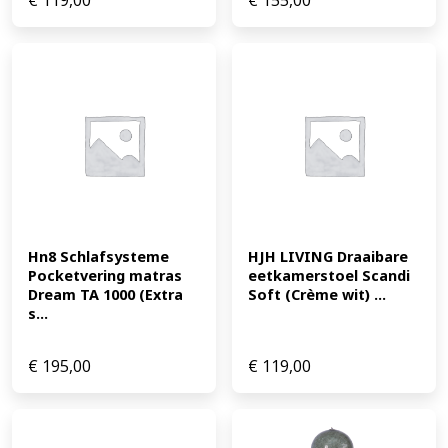
€
119,00
€
155,00
Hn8 Schlafsysteme 
HJH LIVING Draaibare 
Pocketvering matras 
eetkamerstoel Scandi 
Dream TA 1000 (Extra 
Soft (Crème wit) ...
s...
€
195,00
€
119,00