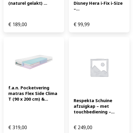
(naturel gelakt) ...
Disney Hera i-Fix i-Size 
–...
€
189,00
€
99,99
f.a.n. Pocketvering 
matras Flex Side Clima 
T (90 x 200 cm) &...
Respekta Schuine 
afzuigkap – met 
touchbediening –...
€
319,00
€
249,00