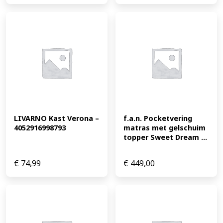
LIVARNO Kast Verona – 
f.a.n. Pocketvering 
4052916998793
matras met gelschuim 
topper Sweet Dream ...
€
74,99
€
449,00