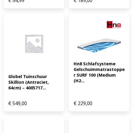
€
54,99
€
189,00
Hn8 Schlafsysteme 
Gelschuimmatrastoppe
r SURF 100 (Medium 
Globel Tuinschuur 
(H2...
Skillion (Antraciet, 
64cm) – 4005717...
€
549,00
€
229,00