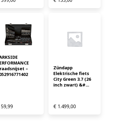
ARKSIDE 
ERFORMANCE 
Zündapp 
raadsnijset – 
Elektrische fiets 
052916771402
City Green 3.7 (26 
inch zwart) &#...
59,99
€
1.499,00