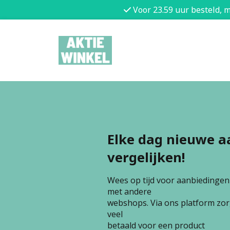
Voor 23.59 uur besteld, 
Elke dag nieuwe a
vergelijken!
Wees op tijd voor aanbiedingen e
met andere
webshops. Via ons platform zorg
veel
betaald voor een product