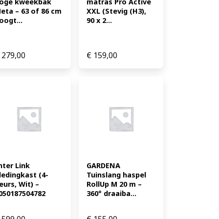
oge kweekbak 
matras Pro Active 
eta – 63 of 86 cm 
XXL (Stevig (H3), 
oogt...
90 x 2...
279,00
€
159,00
nter Link 
GARDENA 
ledingkast (4-
Tuinslang haspel 
eurs, Wit) – 
RollUp M 20 m – 
050187504782
360° draaiba...
599,00
€
155,00