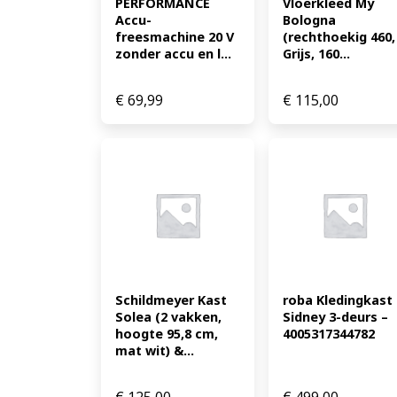
PERFORMANCE 
Vloerkleed My 
Accu-
Bologna 
freesmachine 20 V 
(rechthoekig 460, 
zonder accu en l...
Grijs, 160...
€
69,99
€
115,00
Schildmeyer Kast 
roba Kledingkast 
Solea (2 vakken, 
Sidney 3-deurs – 
hoogte 95,8 cm, 
4005317344782
mat wit) &...
€
125,00
€
499,00