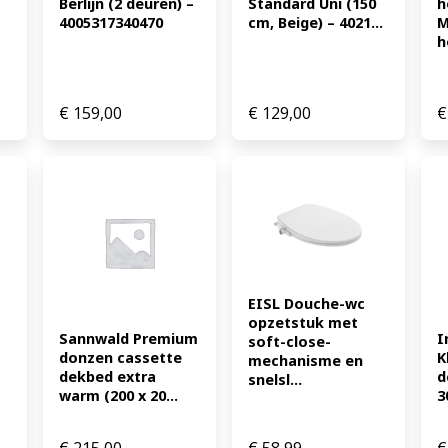
Berlijn (2 deuren) – 
Standard Uni (150 
h
4005317340470
cm, Beige) – 4021...
M
h
€
159,00
€
129,00
€
EISL Douche-wc 
opzetstuk met 
Sannwald Premium 
I
soft-close-
donzen cassette 
K
mechanisme en 
dekbed extra 
d
snelsl...
warm (200 x 20...
3
€
215,00
€
58,99
€