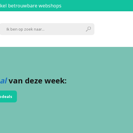
kel betrouwbare webshops
al
van deze week:
pdeals