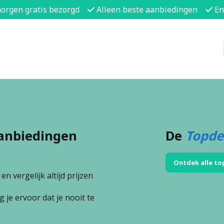
morgen gratis bezorgd
Alleen beste aanbiedingen
En
anbiedingen
De
Topde
Ontdek alle to
n vergelijk altijd prijzen
 je ervoor dat je nooit te