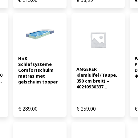
Hn8 
P
Schlafsysteme 
P
ANGERER 
Comfortschuim 
D
0 
Klemluifel (Taupe, 
matras met 
4
.
350 cm breit) – 
gelschuim topper 
40210930337...
...
€
289,00
€
259,00
€