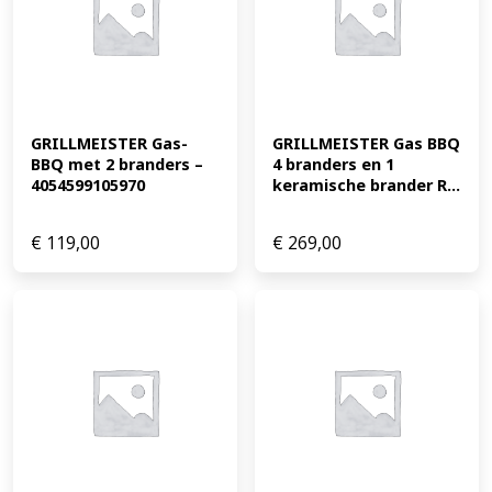
Productkenmerken tabletd Soort barbecue:
Houtskoolbarbecue Grilloppervlak: ca. B 56,5 x D 40,5 cm
Thermometer: ja, geïntegreerde dekselthermometer
Warmhoudrooster: ja, EAN: 4054599103990
GRILLMEISTER Gas-
GRILLMEISTER Gas BBQ 
BBQ met 2 branders – 
4 branders en 1 
4054599105970
keramische brander R...
€
119,00
€
269,00