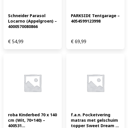
Schneider Parasol 
PARKSIDE Tentgarage – 
Locarno (Appelgroen) – 
4054599123998
4000570080866
€
54,99
€
69,99
roba Kinderbed 70 x 140 
f.a.n. Pocketvering 
cm (Wit, 70×140) – 
matras met gelschuim 
400531...
topper Sweet Dream ...