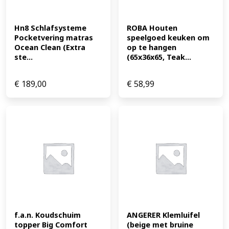
Hn8 Schlafsysteme 
ROBA Houten 
Pocketvering matras 
speelgoed keuken om 
Ocean Clean (Extra 
op te hangen 
ste...
(65x36x65, Teak...
€
189,00
€
58,99
f.a.n. Koudschuim 
ANGERER Klemluifel 
topper Big Comfort 
(beige met bruine 