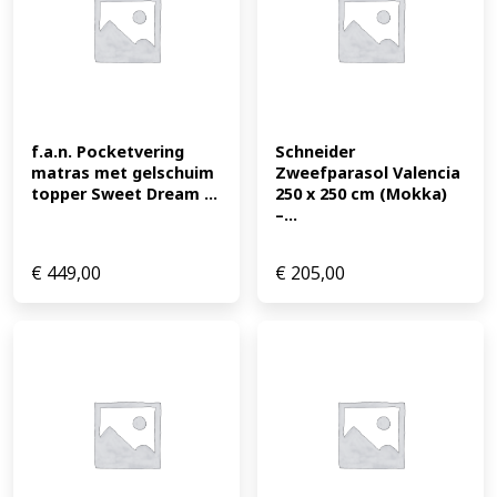
f.a.n. Pocketvering 
Schneider 
matras met gelschuim 
Zweefparasol Valencia 
topper Sweet Dream ...
250 x 250 cm (Mokka) 
–...
€
449,00
€
205,00