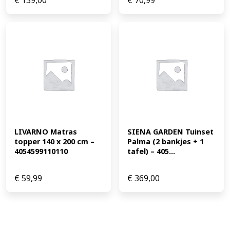
€
139,00
€
70,99
LIVARNO Matras 
SIENA GARDEN Tuinset 
topper 140 x 200 cm – 
Palma (2 bankjes + 1 
4054599110110
tafel) – 405...
€
59,99
€
369,00