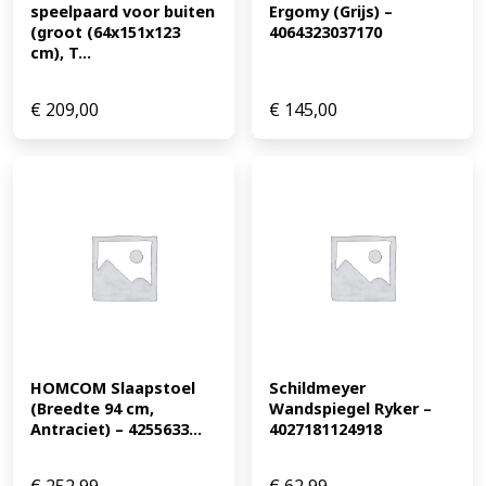
speelpaard voor buiten 
Ergomy (Grijs) – 
(groot (64x151x123 
4064323037170
cm), T...
€
209,00
€
145,00
HOMCOM Slaapstoel 
Schildmeyer 
(Breedte 94 cm, 
Wandspiegel Ryker – 
Antraciet) – 4255633...
4027181124918