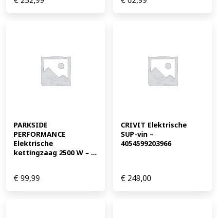
€
252,99
€
62,99
PARKSIDE 
CRIVIT Elektrische 
PERFORMANCE 
SUP-vin – 
Elektrische 
4054599203966
kettingzaag 2500 W – ...
€
99,99
€
249,00