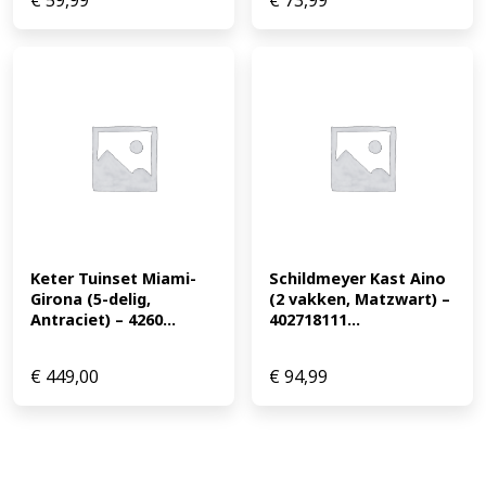
€
59,99
€
73,99
Keter Tuinset Miami-
Schildmeyer Kast Aino 
Girona (5-delig, 
(2 vakken, Matzwart) – 
Antraciet) – 4260...
402718111...
€
449,00
€
94,99