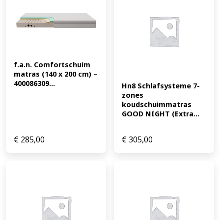
f.a.n. Comfortschuim 
matras (140 x 200 cm) – 
400086309...
Hn8 Schlafsysteme 7-
zones 
koudschuimmatras 
GOOD NIGHT (Extra...
€
285,00
€
305,00