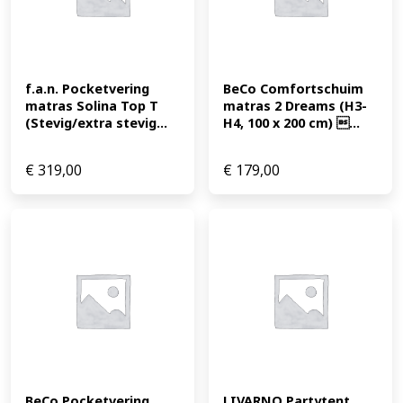
f.a.n. Pocketvering 
BeCo Comfortschuim 
matras Solina Top T 
matras 2 Dreams (H3-
(Stevig/extra stevig...
H4, 100 x 200 cm) ...
€
319,00
€
179,00
BeCo Pocketvering 
LIVARNO Partytent 