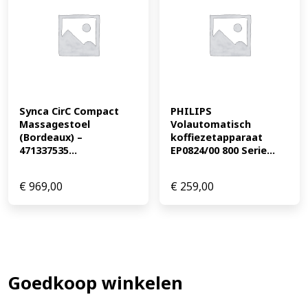
Synca CirC Compact 
PHILIPS 
Massagestoel 
Volautomatisch 
(Bordeaux) – 
koffiezetapparaat 
471337535...
EP0824/00 800 Serie...
€
969,00
€
259,00
Goedkoop winkelen