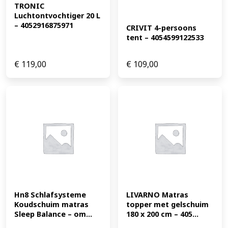
TRONIC 
Luchtontvochtiger 20 L 
– 4052916875971
CRIVIT 4-persoons 
tent – 4054599122533
€
119,00
€
109,00
Hn8 Schlafsysteme 
LIVARNO Matras 
Koudschuim matras 
topper met gelschuim 
Sleep Balance – om...
180 x 200 cm – 405...