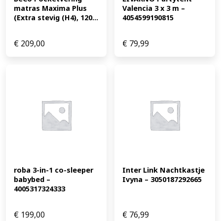
matras Maxima Plus 
Valencia 3 x 3 m – 
(Extra stevig (H4), 120...
4054599190815
€
209,00
€
79,99
roba 3-in-1 co-sleeper 
Inter Link Nachtkastje 
babybed – 
Ivyna – 3050187292665
4005317324333
€
199,00
€
76,99