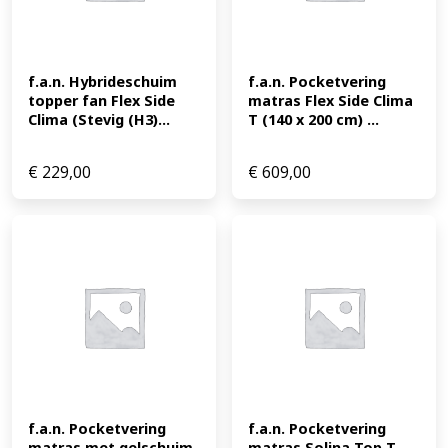
f.a.n. Hybrideschuim 
f.a.n. Pocketvering 
topper fan Flex Side 
matras Flex Side Clima 
Clima (Stevig (H3)...
T (140 x 200 cm) ...
€
229,00
€
609,00
f.a.n. Pocketvering 
f.a.n. Pocketvering 
matras met gelschuim 
matras Solina Top T 