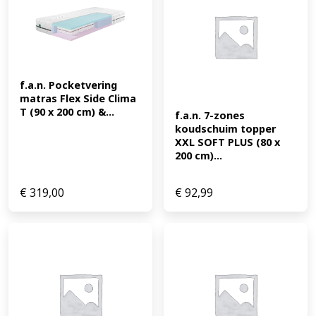
draaien. De matras is ongeveer 26 cm hoog, wat het in-
en uitstappen vergemakkelijkt. Dit matras heeft een
koudschuimkern, ook wel bekend als High Resilience-
schuim HR-schuim. Koudschuim is populair vanwege de
goede ventilatie en EAN: 4000863112434
f.a.n. Pocketvering 
matras Flex Side Clima 
T (90 x 200 cm) &...
f.a.n. 7-zones 
koudschuim topper 
XXL SOFT PLUS (80 x 
200 cm)...
€
319,00
€
92,99