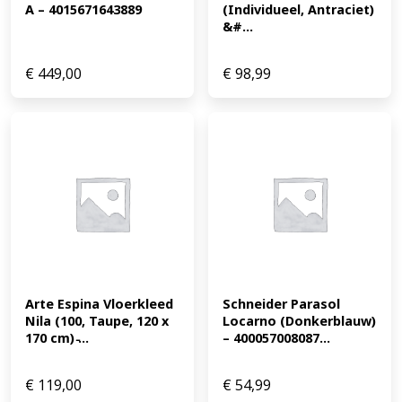
A – 4015671643889
(Individueel, Antraciet) 
&#...
€
449,00
€
98,99
Arte Espina Vloerkleed 
Schneider Parasol 
Nila (100, Taupe, 120 x 
Locarno (Donkerblauw) 
170 cm) ̵...
– 400057008087...
€
119,00
€
54,99