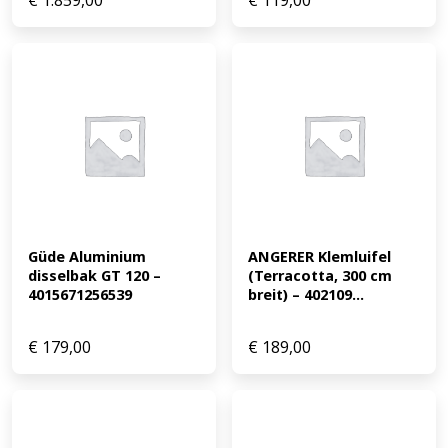
€
1.859,00
€
119,00
Güde Aluminium 
ANGERER Klemluifel 
disselbak GT 120 – 
(Terracotta, 300 cm 
4015671256539
breit) – 402109...
€
179,00
€
189,00