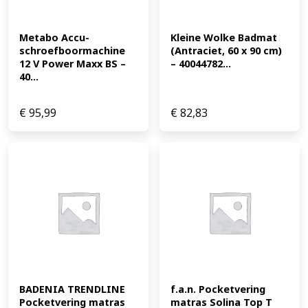
Metabo Accu-
Kleine Wolke Badmat 
schroefboormachine 
(Antraciet, 60 x 90 cm) 
12 V Power Maxx BS – 
– 40044782...
40...
€
95,99
€
82,83
BADENIA TRENDLINE 
f.a.n. Pocketvering 
Pocketvering matras 
matras Solina Top T 